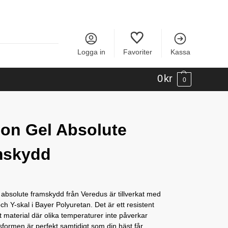
Logga in
Favoriter
Kassa
0
kr
0
on Gel Absolute
mskydd
absolute framskydd från Veredus är tillverkat med
ch Y-skal i Bayer Polyuretan. Det är ett resistent
lt material där olika temperaturer inte påverkar
sformen är perfekt samtidigt som din häst får