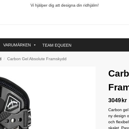
Vi hjälper dig att designa din ridhjälm!
VARUMÄRKEN
TEAM EQUEEN
d
Carbon Gel Absolute Framskydd
/
Carb
Fra
3049
kr
Carbon gel 
ny design o
och flexibe
skalet. Pas