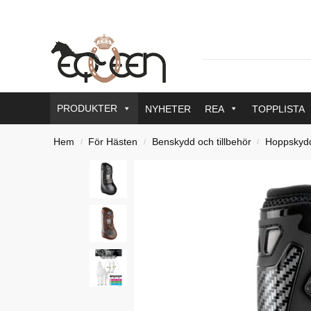
PRODUKTER
NYHETER
REA
TOPPLISTA
Hem
För Hästen
Benskydd och tillbehör
Hoppskyd
/
/
/