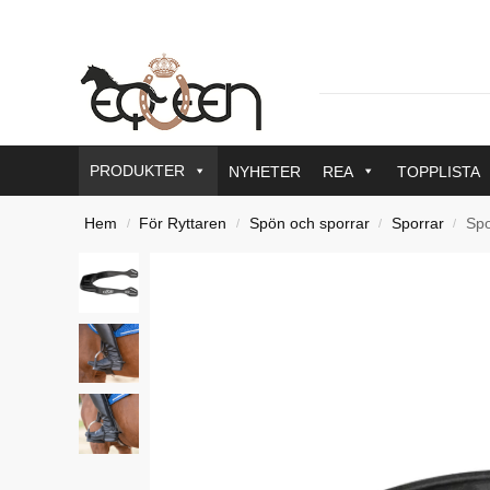
PRODUKTER
NYHETER
REA
TOPPLISTA
Hem
För Ryttaren
Spön och sporrar
Sporrar
Spo
/
/
/
/