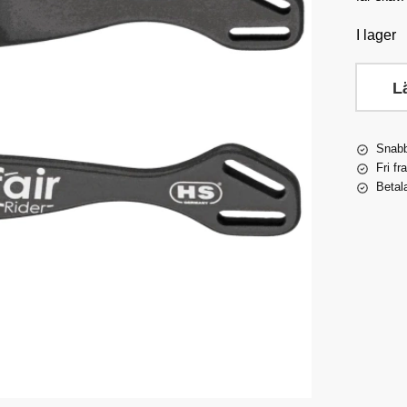
I lager
L
Snabb
Fri fr
Betal