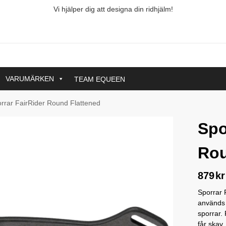
Vi hjälper dig att designa din ridhjälm!
VARUMÄRKEN
TEAM EQUEEN
rrar FairRider Round Flattened
Spo
Rou
879
kr
Sporrar 
används 
sporrar.
får skav.