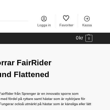
Logga in
Favoriter
Kassa
0
kr
0
rrar FairRider
nd Flattened
FairRider från Sprenger är en innovativ sporre som
med fördel på ryttare samt hästar som är nybörjare för
 Fungerar också utmärkt på hästar som är känsliga eller lätt