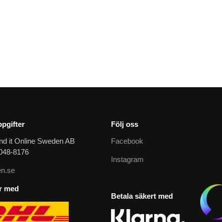
pgifter
Följ oss
nd it Online Sweden AB
Facebook
9048-8176
Instagram
n.se
ar med
Betala säkert med