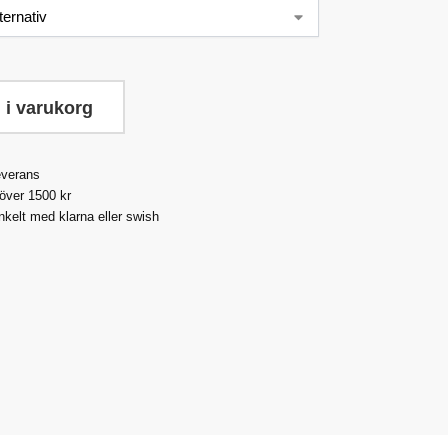
 i varukorg
everans
 över 1500 kr
nkelt med klarna eller swish