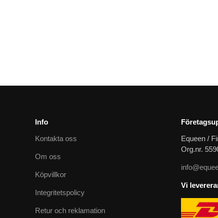
Ridhjälm Smart NOVA polish polo med beige bakband
4349
kr
Info
Företagsup
Kontakta oss
Equeen / Fi
Org.nr. 55
Om oss
info@equee
Köpvillkor
Vi leverer
Integritetspolicy
Retur och reklamation