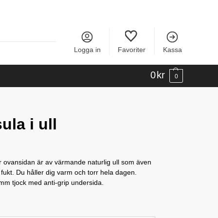
Logga in
Favoriter
Kassa
0
kr
0
ula i ull
r ovansidan är av värmande naturlig ull som även
fukt. Du håller dig varm och torr hela dagen.
mm tjock med anti-grip undersida.