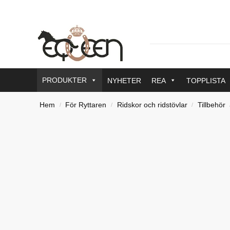
PRODUKTER
NYHETER
REA
TOPPLISTA
Hem
För Ryttaren
Ridskor och ridstövlar
Tillbehör
/
/
/