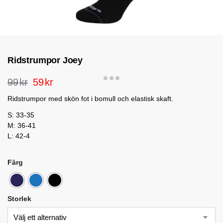
Ridstrumpor Joey
99
kr
59
kr
Ridstrumpor med skön fot i bomull och elastisk skaft.
S: 33-35
M: 36-41
L: 42-4
Färg
Storlek