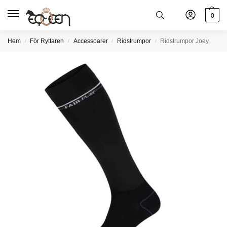
0
Hem
För Ryttaren
Accessoarer
Ridstrumpor
Ridstrumpor Joey
/
/
/
/