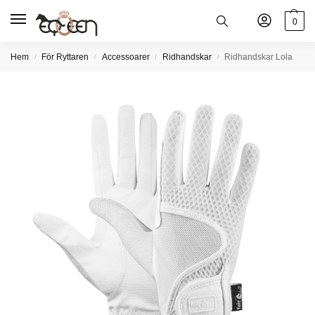
0
Hem
För Ryttaren
Accessoarer
Ridhandskar
Ridhandskar Lola
/
/
/
/