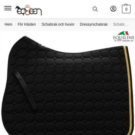
0
Hem
För Hästen
Schabrak och huvor
Dressyrschabrak
Schabrak Octagon Dressyr med guld passpoal och kristall
/
/
/
/