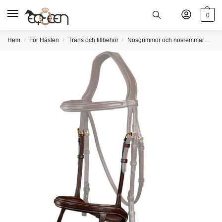
0
Hem
För Hästen
Träns och tillbehör
Nosgrimmor och nosremmar
Du
/
/
/