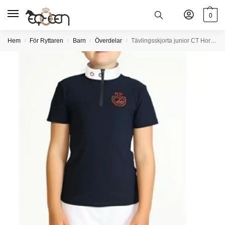
0
Hem
För Ryttaren
Barn
Överdelar
Tävlingsskjorta junior CT Horse and Rider
/
/
/
/