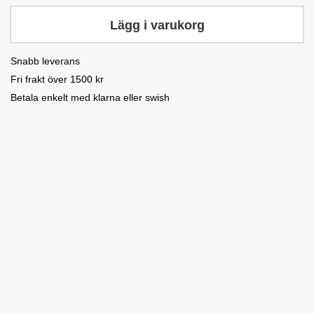
Lägg i varukorg
Snabb leverans
Fri frakt över 1500 kr
Betala enkelt med klarna eller swish
GP Young
Lina
Rider
Tävlingsskjorta
Tävlingsskjorta
tävlingskavaj