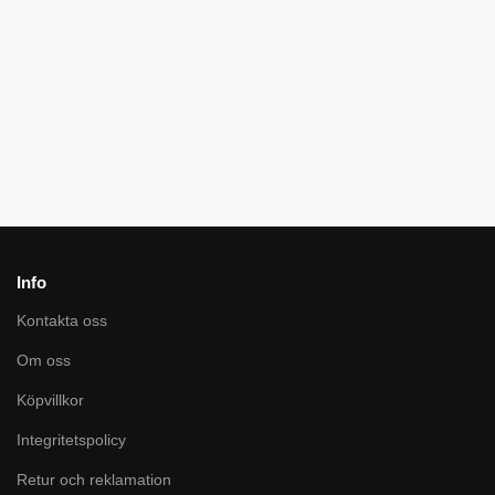
Jacket
REVO cotton
KLJackie Dam
junior
1099
kr
bib tech
1599
kr
3299
kr
1799
kr
799
kr
799
kr
1559
kr
899
kr
Info
Kontakta oss
Om oss
Köpvillkor
Integritetspolicy
Retur och reklamation